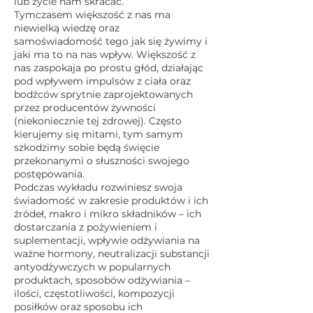
lub życie nam skracać.
Tymczasem większość z nas ma
niewielką wiedzę oraz
samoświadomość tego jak się żywimy i
jaki ma to na nas wpływ. Większość z
nas zaspokaja po prostu głód, działając
pod wpływem impulsów z ciała oraz
bodźców sprytnie zaprojektowanych
przez producentów żywności
(niekoniecznie tej zdrowej). Często
kierujemy się mitami, tym samym
szkodzimy sobie będą święcie
przekonanymi o słuszności swojego
postępowania.
Podczas wykładu rozwiniesz swoja
świadomość w zakresie produktów i ich
źródeł, makro i mikro składników – ich
dostarczania z pożywieniem i
suplementacji, wpływie odżywiania na
ważne hormony, neutralizacji substancji
antyodżywczych w popularnych
produktach, sposobów odżywiania –
ilości, częstotliwości, kompozycji
posiłków oraz sposobu ich