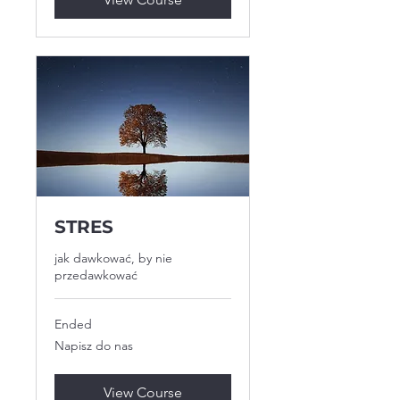
STRES
jak dawkować, by nie
przedawkować
Ended
Napisz
Napisz do nas
do
nas
View Course