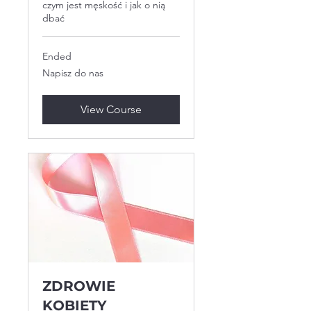
czym jest męskość i jak o nią
dbać
Ended
Napisz
Napisz do nas
do
nas
View Course
ZDROWIE
KOBIETY