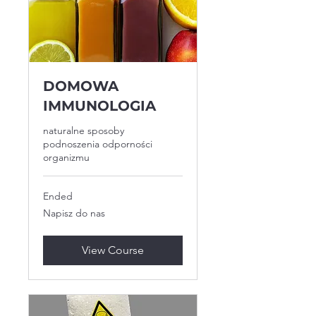
DOMOWA
IMMUNOLOGIA
naturalne sposoby
podnoszenia odporności
organizmu
Ended
Napisz
Napisz do nas
do
nas
View Course