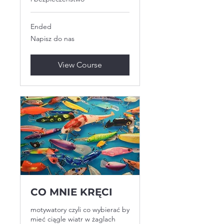
Ended
Napisz
Napisz do nas
do
nas
View Course
CO MNIE KRĘCI
motywatory czyli co wybierać by
mieć ciągle wiatr w żaglach