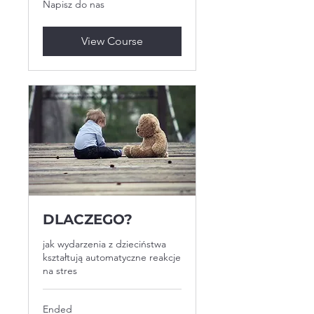
Napisz do nas
do
nas
View Course
DLACZEGO?
jak wydarzenia z dzieciństwa
kształtują automatyczne reakcje
na stres
Ended