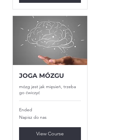
JOGA MÓZGU
mózg jest jak mięsień, trzeba
go ćwiczyć
Ended
Napisz
Napisz do nas
do
nas
View Course