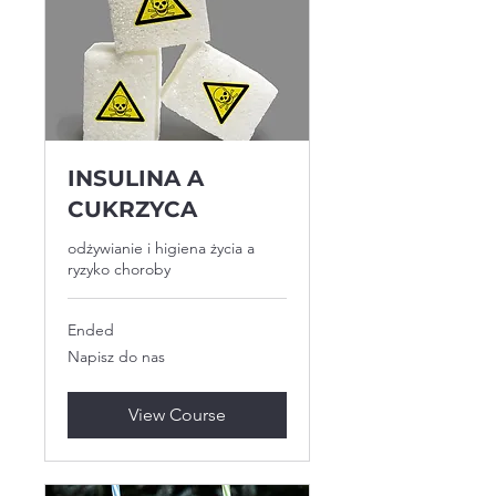
INSULINA A
CUKRZYCA
odżywianie i higiena życia a
ryzyko choroby
Ended
Napisz
Napisz do nas
do
nas
View Course