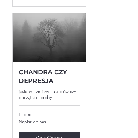
CHANDRA CZY
DEPRESJA
jesienne zmiany nastrojów czy
początki choroby
Ended
Napisz
Napisz do nas
do
nas
View Course