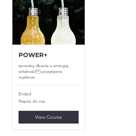
POWER+
sposoby dbania o energię,
witalność i pozytywne
myślenie
Ended
Napisz
Napisz do nas
do
nas
View Course