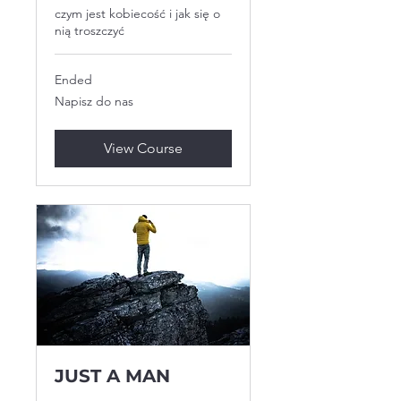
czym jest kobiecość i jak się o
nią troszczyć
Ended
Napisz
Napisz do nas
do
nas
View Course
JUST A MAN