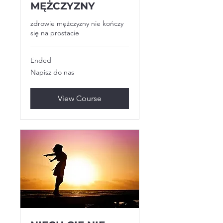
MĘŻCZYZNY
zdrowie mężczyzny nie kończy
się na prostacie
Ended
Napisz
Napisz do nas
do
nas
View Course