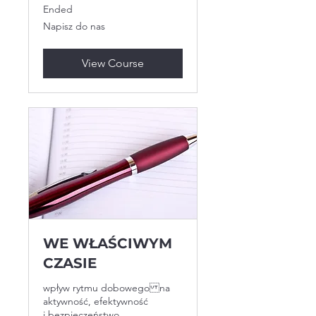
Ended
Napisz
Napisz do nas
do
nas
View Course
WE WŁAŚCIWYM
CZASIE
wpływ rytmu dobowego na
aktywność, efektywność
i bezpieczeństwo