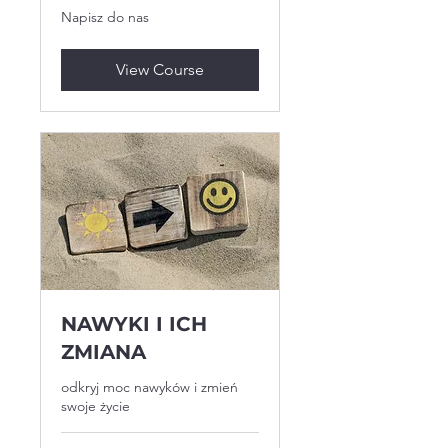
Napisz
Napisz do nas
do
nas
View Course
NAWYKI I ICH
ZMIANA
odkryj moc nawyków i zmień
swoje życie