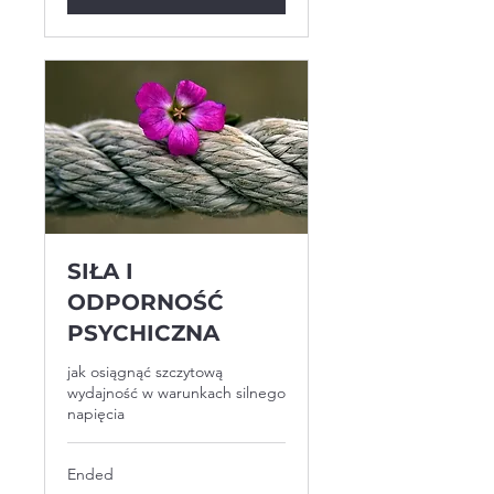
SIŁA I
ODPORNOŚĆ
PSYCHICZNA
jak osiągnąć szczytową
wydajność w warunkach silnego
napięcia
Ended
Napisz