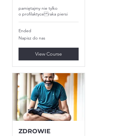
pamiętajmy nie tylko
o profilaktyce raka piersi
Ended
Napisz
Napisz do nas
do
nas
View Course
ZDROWIE