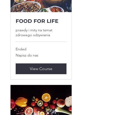
FOOD FOR LIFE
prawdy i mity na temat
zdrowego odżywiania
Ended
Napisz
Napisz do nas
do
nas
View Course