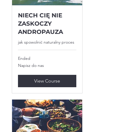
NIECH CIĘ NIE
ZASKOCZY
ANDROPAUZA
jak spowolnić naturalny proces
Ended
Napisz
Napisz do nas
do
nas
View Course