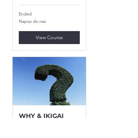
Ended
Napisz
Napisz do nas
do
nas
View Course
WHY & IKIGAI
poszukiwanie sensu / życiowej
misji