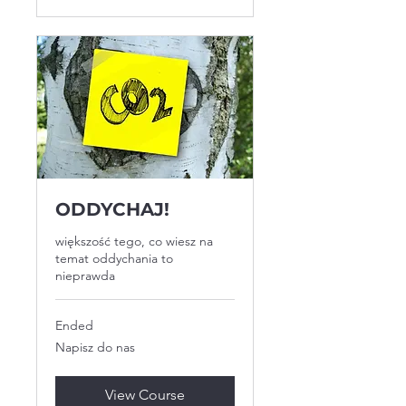
ODDYCHAJ!
większość tego, co wiesz na
temat oddychania to
nieprawda
Ended
Napisz
Napisz do nas
do
nas
View Course