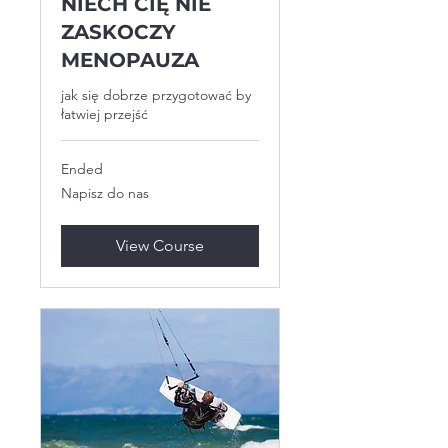
NIECH CIĘ NIE
ZASKOCZY
MENOPAUZA
jak się dobrze przygotować by
łatwiej przejść
Ended
Napisz
Napisz do nas
do
nas
View Course