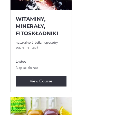
WITAMINY,
MINERAŁY,
FITOSKŁADNIKI
naturalne źródła i sposoby
suplementacji
Ended
Napisz
Napisz do nas
do
nas
View Course