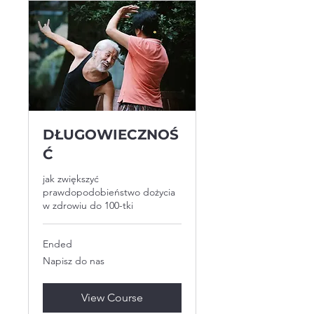
DŁUGOWIECZNOŚ
Ć
jak zwiększyć
prawdopodobieństwo dożycia
w zdrowiu do 100-tki
Ended
Napisz
Napisz do nas
do
nas
View Course