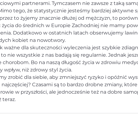
yciowymi partnerami. Tymczasem nie zawsze z taką samą
Mimo tego, że statystycznie jesteśmy bardziej aktywne s
przez to żyjemy znacznie dłużej od mężczyzn, to porówn
ść życia do średnich w Europie Zachodniej nie mamy po
enia. Dodatkowo w ostatnich latach obserwujemy lawi
ych kobiet na nowotwory.
 ważne dla skuteczności wyleczenia jest szybkie zdia
to nie wszystkie z nas badają się regularnie. Jednak jes
ie chorobom. Bo na naszą długość życia w zdrowiu med
 wpływ, niż zdrowy styl życia.
y zrobić dla siebie, aby zmniejszyć ryzyko i opóźnić wys
ją najczęściej? Czasami są to bardzo drobne zmiany, któr
drowie w przyszłości, ale jednocześnie też na dobre sam
 teraz.