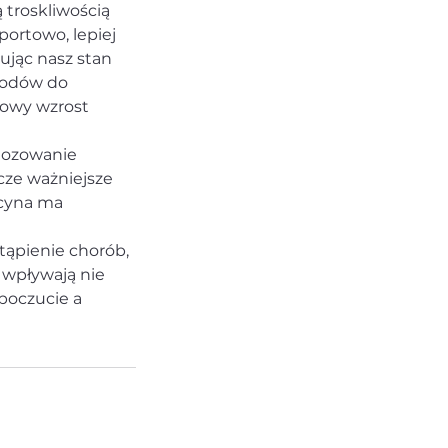
 troskliwością
portowo, lepiej
ując nasz stan
wodów do
nowy wzrost
gnozowanie
zcze ważniejsze
ycyna ma
tąpienie chorób,
e wpływają nie
opoczucie a