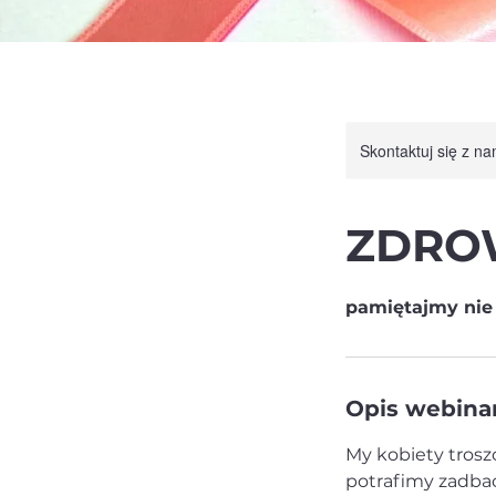
Skontaktuj się z n
ZDROW
pamiętajmy nie 
Opis webina
My kobiety tros
potrafimy zadbać