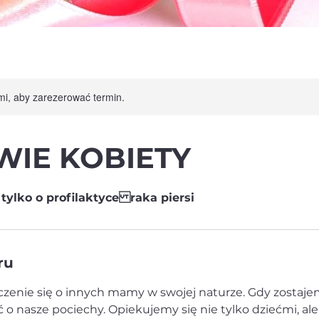
ami, aby zarezerować termin.
IE KOBIETY
tylko o profilaktyce raka piersi
ru
zczenie się o innych mamy w swojej naturze. Gdy zost
 o nasze pociechy. Opiekujemy się nie tylko dziećmi, al