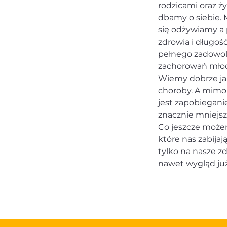
rodzicami oraz ż
dbamy o siebie. 
się odżywiamy a 
zdrowia i długo
pełnego zadowol
zachorowań młod
Wiemy dobrze jak
choroby. A mimo 
jest zapobiegan
znacznie mniejszy
Co jeszcze możem
które nas zabija
tylko na nasze z
nawet wygląd już