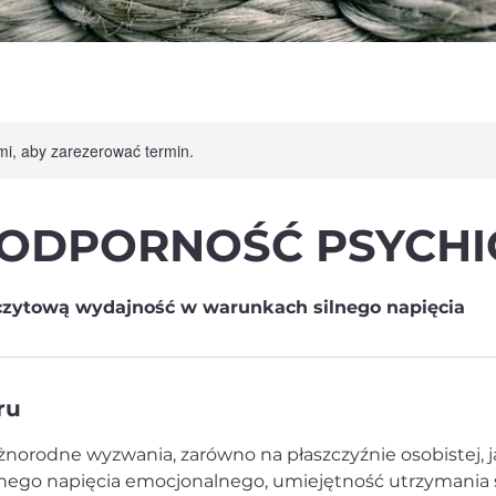
ami, aby zarezerować termin.
I ODPORNOŚĆ PSYCH
zczytową wydajność w warunkach silnego napięcia
ru
óżnorodne wyzwania, zarówno na płaszczyźnie osobistej, j
ego napięcia emocjonalnego, umiejętność utrzymania si