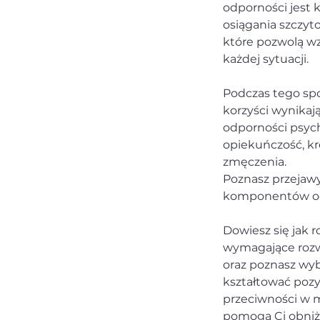
odporności jest 
osiągania szczyt
które pozwolą w
każdej sytuacji.
Podczas tego spot
korzyści wynikaj
odporności psych
opiekuńczość, kr
zmęczenia.
Poznasz przejawy
komponentów odp
Dowiesz się jak 
wymagające rozw
oraz poznasz wyb
kształtować pozy
przeciwności w m
pomogą Ci obniż