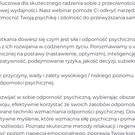
kluczowa dla skutecznego radzenia sobie z przeciwności
owej wydajności. Nasz webinar pomoże Ci odkryć narzędzia
zmocnić Twoją psychikę i zdolność do przewyższania sa
kania dowiesz się czym jest siła i odporność psychiczna 
ą z ich rozwijania w codziennym życiu. Porozmawiamy o
icznej na postawy (nastawienie, optymizm), inteligencj
eatywność, podejmowanie ryzyka, jakość decyzji, subie
, przyczyny, wady i zalety wysokiego / niskiego poziom
orności psychicznej.
rozwijać w sobie odporność psychiczną, wybierając obsza
oju, efektywnie korzystać ze swoich zasobów odpornośc
rane techniki wzmacniania odporności psychicznej. Dowi
tywne myślenie, które wzmacnia siłę psychiczną i poma
ożliwości. Poznasz skuteczne metody relaksacji i regener
yć poziom napięcia emocjonalnego, poprawią Twoją konc