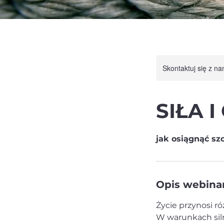
Skontaktuj się z n
SIŁA 
jak osiągnąć s
Opis webina
Życie przynosi r
W warunkach siln