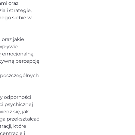
ami oraz
 i strategie,
mego siebie w
oraz jakie
 wpływie
ę emocjonalną,
ktywną percepcję
u poszczególnych
ry odporności
i psychicznej
edz się, jak
ga przekształcać
acji, które
entrację i