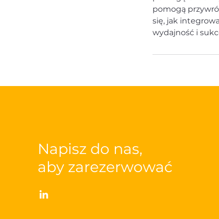
pomogą przywróc
się, jak integro
wydajność i sukc
Napisz do nas,
aby zarezerwować